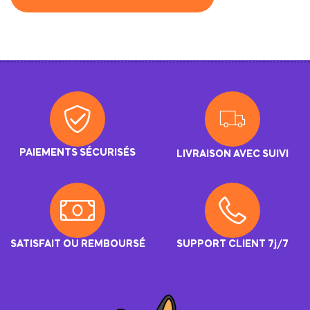
A
l
t
e
r
n
a
PAIEMENTS SÉCURISÉS
LIVRAISON AVEC SUIVI
t
i
v
e
SATISFAIT OU REMBOURSÉ
SUPPORT CLIENT 7j/7
: