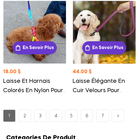
Polyvalente Et
Sécurisée
En Savoir Plus
En Savoir Plus
18.00
$
44.00
$
Laisse Et Harnais
Laisse Élégante En
Colorés En Nylon Pour
Cuir Velours Pour
Chien Confort Et Style
Chien Luxe Et Confort
Premium
1
2
3
4
5
6
7
Categories De Produit