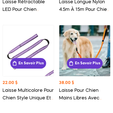
Laisse Rétractable
Laisse Longue Nylon
LED Pour Chien
4.5m À 15m Pour Chien
Sécurité Et Visibilité
Liberté Et Éducation
Optimale
En Savoir Plus
En Savoir Plus
22.00
$
38.00
$
Laisse Multicolore Pour
Laisse Pour Chien
Chien Style Unique Et
Mains Libres Avec
Confort Quotidien
Attache Voiture