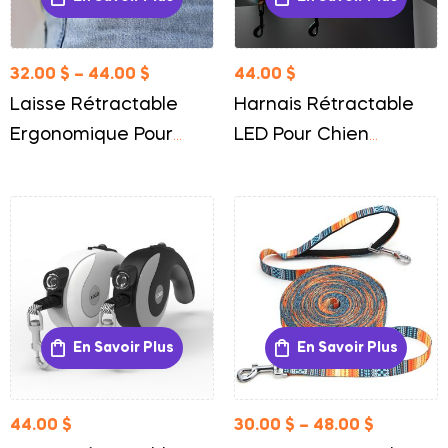
32.00
$
–
44.00
$
44.00
$
Laisse Rétractable
Harnais Rétractable
Ergonomique Pour
LED Pour Chien
Chien Liberté Et
Sécurité Et Liberté
Contrôle
Nocturne
En Savoir Plus
En Savoir Plus
44.00
$
30.00
$
–
48.00
$