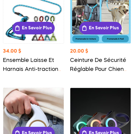
En Savoir Plus
En Savoir Plus
34.00
$
20.00
$
Ensemble Laisse Et
Ceinture De Sécurité
Harnais Anti-traction
Réglable Pour Chien
Pour Chien Confort Et
Protection Et Confort
Contrôle Optimal
En Voiture
En Savoir Plus
En Savoir Plus