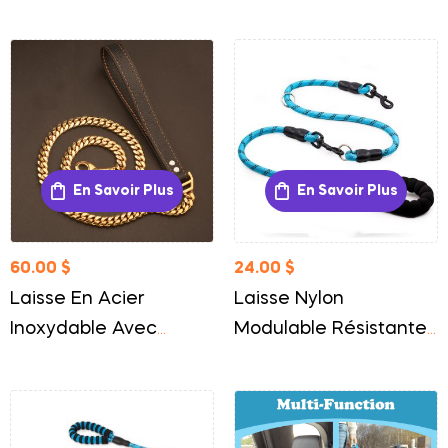
Flexible Et Pratique
Contrôle Et Sécurité
En Savoir Plus
En Savoir Plus
60.00
$
24.00
$
Laisse En Acier
Laisse Nylon
Inoxydable Avec
Modulable Résistante
Poignée Cuir Pour
Pour Chien Polyvalente
Chien Élégance Et
Et Durable
Résistance