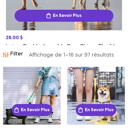
En Savoir Plus
30.00
$
Laisse Double Poignée Renforcée Pour Chien
Filter
Contrôle Et Sécurité
Affichage de 1–16 sur 97 résultats
En Savoir Plus
En Savoir Plus