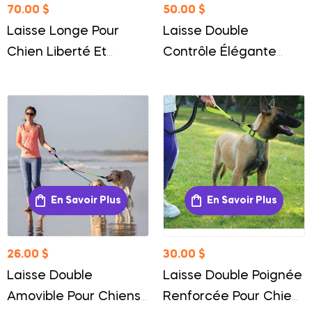
70.00
$
50.00
$
Laisse Longe Pour
Laisse Double
Chien Liberté Et
Contrôle Élégante
Éducation En Toute
Pour Chien Confort Et
Sécurité
Maîtrise
En Savoir Plus
En Savoir Plus
26.00
$
30.00
$
Laisse Double
Laisse Double Poignée
Amovible Pour Chiens
Renforcée Pour Chien