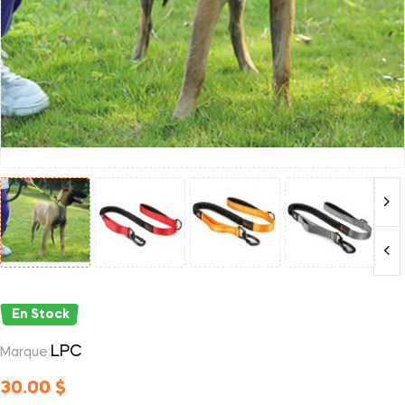
En Stock
LPC
Marque:
30.00
$