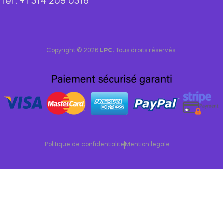
Tel : +1 514 209 0516
Copyright © 2026
LPC.
Tous droits réservés.
Politique de confidentialite
Mention legale