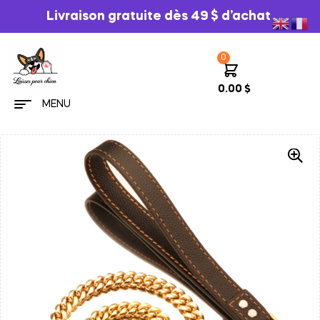
Livraison gratuite dès 49 $ d’achat
0
0.00
$
MENU