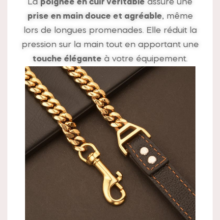
La
poignée en cuir véritable
assure une
prise en main douce et agréable
, même
lors de longues promenades. Elle réduit la
pression sur la main tout en apportant une
touche élégante
à votre équipement.