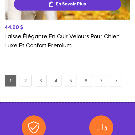
En Savoir Plus
44.00
$
Laisse Élégante En Cuir Velours Pour Chien
Luxe Et Confort Premium
1
2
3
4
5
6
7