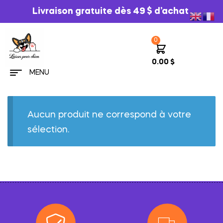
Livraison gratuite dès 49 $ d’achat
0
0.00
$
MENU
Aucun produit ne correspond à votre
sélection.