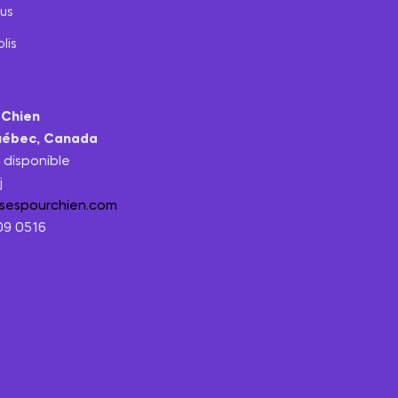
us
lis
 Chien
uébec, Canada
t disponible
j
ssespourchien.com
209 0516