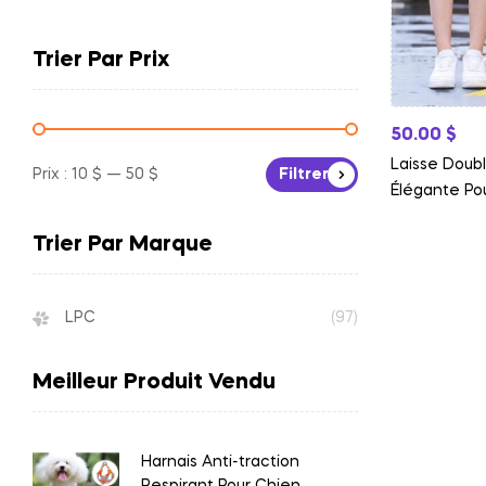
Trier Par Prix
50.00
$
Laisse Doub
Prix :
10 $
—
50 $
Filtrer
Élégante Po
Et Maîtrise
Trier Par Marque
LPC
(97)
Meilleur Produit Vendu
Harnais Anti-traction