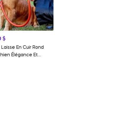
0
$
r Laisse En Cuir Rond
Chien Élégance Et
rt Premium