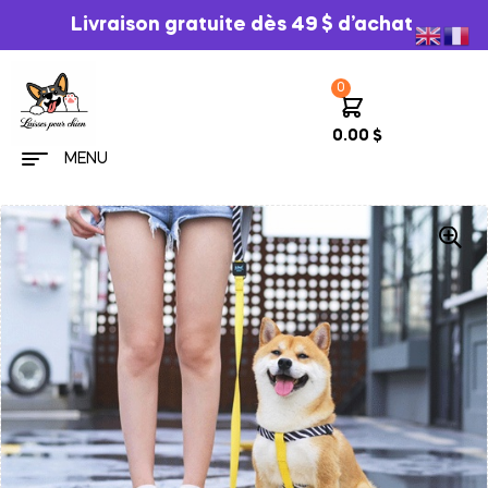
Livraison gratuite dès 49 $ d’achat
0
0.00
$
MENU