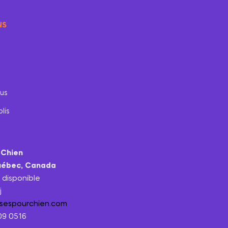
NS
us
lis
 Chien
uébec, Canada
t disponible
j
ssespourchien.com
209 0516