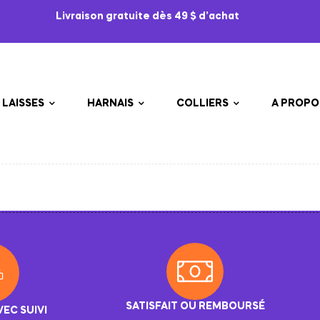
Livraison gratuite dès 49 $ d’achat
LAISSES
HARNAIS
COLLIERS
A PROPO
SATISFAIT OU REMBOURSÉ
VEC SUIVI