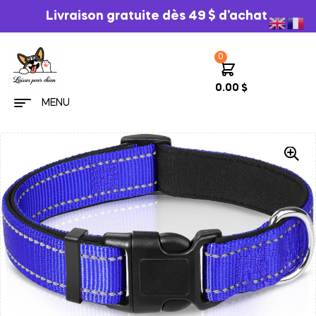
Livraison gratuite dès 49 $ d’achat
0
0.00
$
MENU