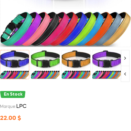
En Stock
LPC
Marque:
22.00
$