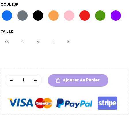
COULEUR
TAILLE
XS
S
M
L
XL
A
l
t
Ajouter Au Panier
e
r
n
a
t