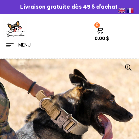
Livraison gratuite dès 49 $ d’achat
0
0.00
$
MENU