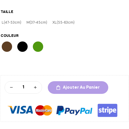
TAILLE
L(47-53cm)
M(37-45cm)
XL(55-63cm)
COULEUR
A
l
t
Ajouter Au Panier
e
r
n
a