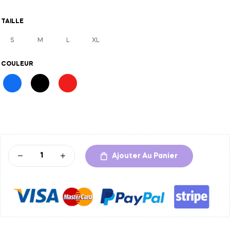
TAILLE
S
M
L
XL
COULEUR
A
l
t
Ajouter Au Panier
e
r
n
a