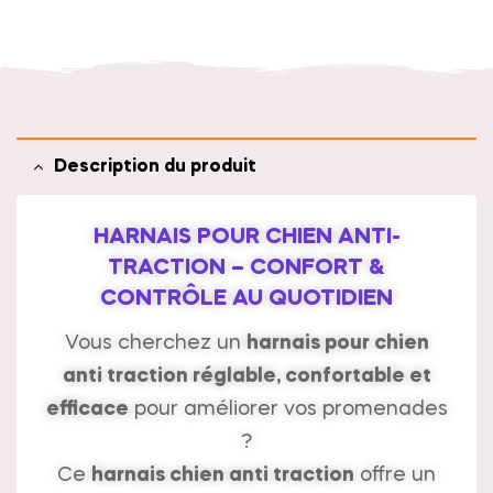
t
i
v
e
:
Description du produit
HARNAIS POUR CHIEN ANTI-
TRACTION – CONFORT &
CONTRÔLE AU QUOTIDIEN
Vous cherchez un
harnais pour chien
anti traction réglable, confortable et
efficace
pour améliorer vos promenades
?
Ce
harnais chien anti traction
offre un