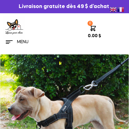
Livraison gratuite dès 49 $ d’achat
0
0.00
$
MENU