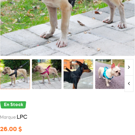
En Stock
LPC
Marque:
26.00
$