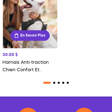
En Savoir Plus
30.00
$
Harnais Anti-traction
Chien Confort Et
Maîtrise En Promenade