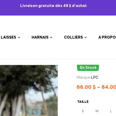
Livraison gratuite dès 49 $ d’achat
LAISSES
HARNAIS
COLLIERS
A PROPO
En Stock
Marque:
LPC
66.00
$
–
84.0
TAILLE
S
M
L