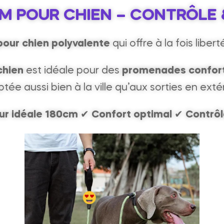
M POUR CHIEN – CONTRÔLE &
pour chien polyvalente
qui offre à la fois liber
chien
est idéale pour des
promenades conforta
tée aussi bien à la ville qu’aux sorties en extér
ur idéale 180cm
✔
Confort optimal
✔
Contrôl