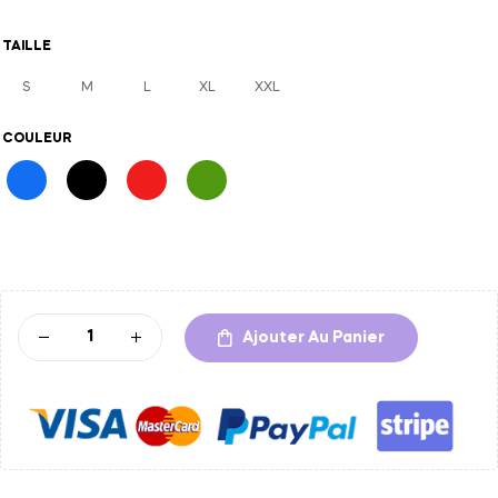
TAILLE
S
M
L
XL
XXL
COULEUR
A
l
t
Ajouter Au Panier
e
r
n
a