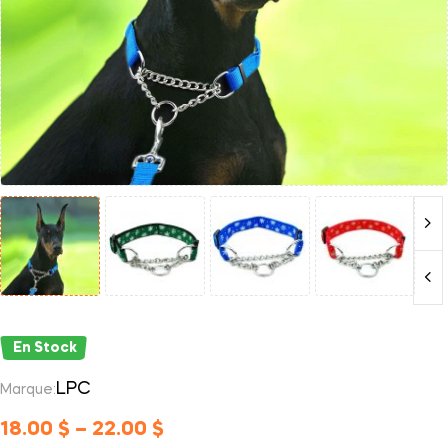
En Stock
LPC
Marque:
18.00
$
–
22.00
$