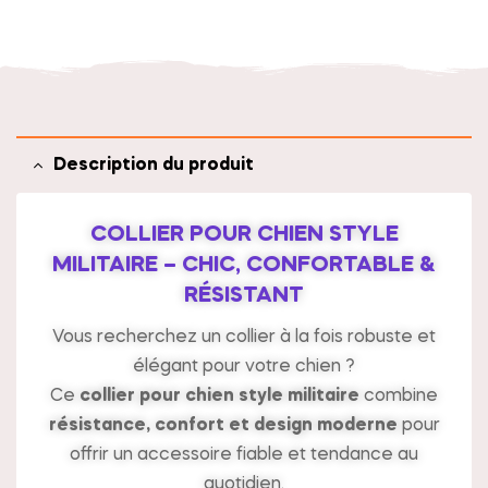
t
i
v
e
:
Description du produit
COLLIER POUR CHIEN STYLE
MILITAIRE – CHIC, CONFORTABLE &
RÉSISTANT
Vous recherchez un collier à la fois robuste et
élégant pour votre chien ?
Ce
collier pour chien style militaire
combine
résistance, confort et design moderne
pour
offrir un accessoire fiable et tendance au
quotidien.