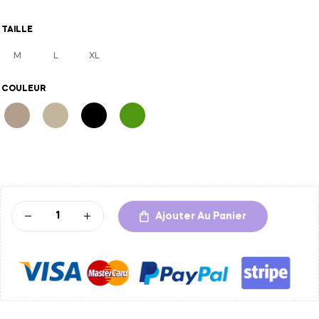
TAILLE
M
L
XL
COULEUR
A
l
t
Ajouter Au Panier
e
r
n
a