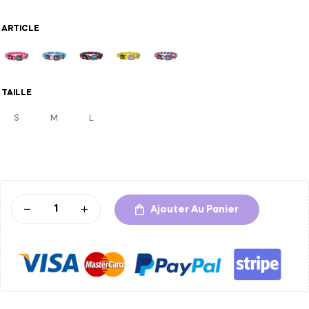
ARTICLE
TAILLE
S
M
L
A
l
t
Ajouter Au Panier
e
r
n
a