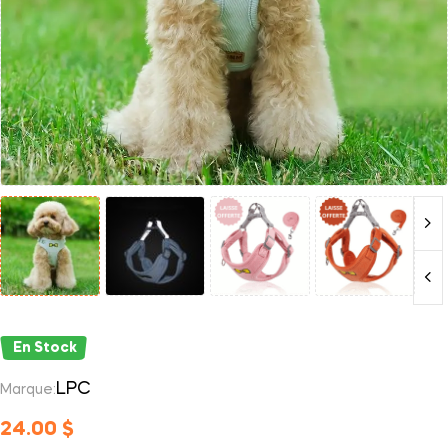
En Stock
LPC
Marque:
24.00
$