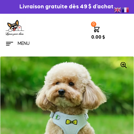
Livraison gratuite dès 49 $ d’achat
0
0.00
$
MENU