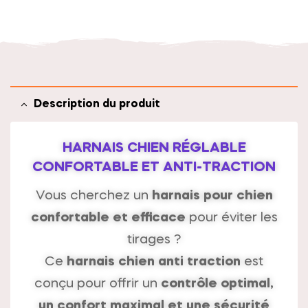
t
i
v
e
:
Description du produit
HARNAIS CHIEN RÉGLABLE
CONFORTABLE ET ANTI-TRACTION
Vous cherchez un
harnais pour chien
confortable et efficace
pour éviter les
tirages ?
Ce
harnais chien anti traction
est
conçu pour offrir un
contrôle optimal,
un confort maximal et une sécurité