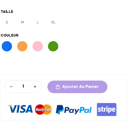
TAILLE
S
M
L
XL
COULEUR
A
l
t
Ajouter Au Panier
e
r
n
a