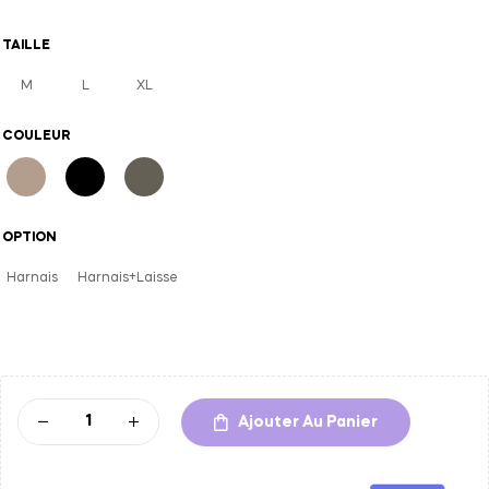
TAILLE
M
L
XL
COULEUR
OPTION
Harnais
Harnais+Laisse
A
l
t
e
Ajouter Au Panier
r
n