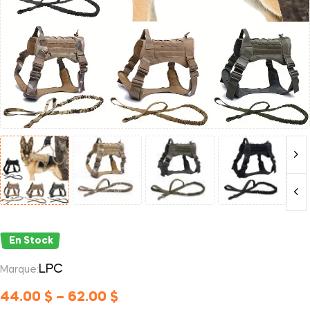
En Stock
LPC
Marque:
44.00
$
–
62.00
$