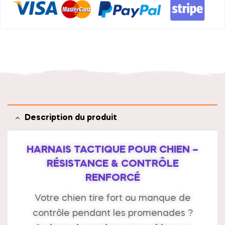
a
t
i
v
e
:
Description du produit
HARNAIS TACTIQUE POUR CHIEN –
RÉSISTANCE & CONTRÔLE
RENFORCÉ
Votre chien tire fort ou manque de
contrôle pendant les promenades ?