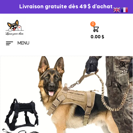
Livraison gratuite dès 49 $ d’achat
0
0.00
$
MENU