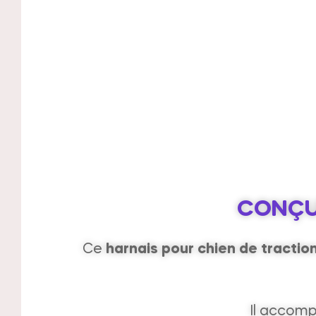
CONÇU 
Ce
harnais pour chien de tractio
Il accomp