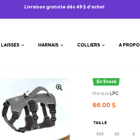
Livraison gratuite dès 49 $ d’achat
LAISSES
HARNAIS
COLLIERS
A PROPO
En Stock
Marque:
LPC
66.00
$
TAILLE
XXS
XS
S