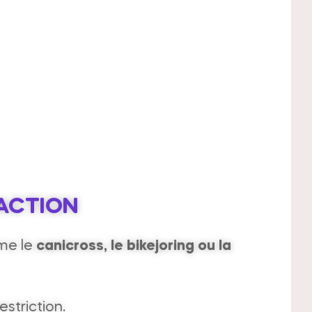
RACTION
me le
canicross, le bikejoring ou la
striction.