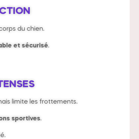
ACTION
corps du chien.
able et sécurisé
.
TENSES
nais limite les frottements.
ons sportives
.
é.