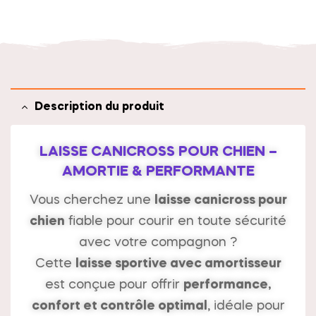
t
i
v
e
:
Description du produit
LAISSE CANICROSS POUR CHIEN –
AMORTIE & PERFORMANTE
Vous cherchez une
laisse canicross pour
chien
fiable pour courir en toute sécurité
avec votre compagnon ?
Cette
laisse sportive avec amortisseur
est conçue pour offrir
performance,
confort et contrôle optimal
, idéale pour