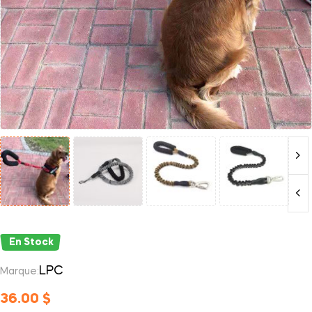
En Stock
LPC
Marque:
36.00
$