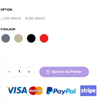
OPTION
L (130-185cm)
M (80-120cm)
COULEUR
A
l
t
Ajouter Au Panier
e
r
n
a