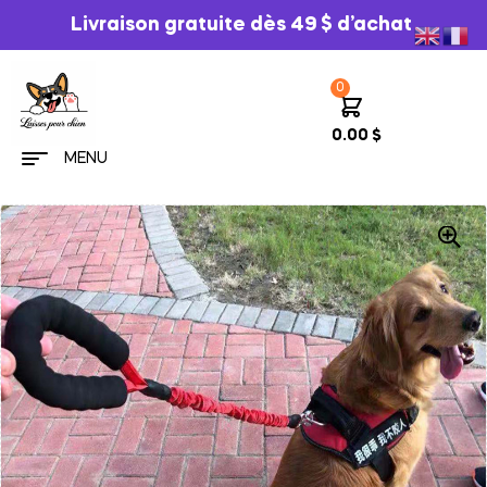
Livraison gratuite dès 49 $ d’achat
0
0.00
$
MENU