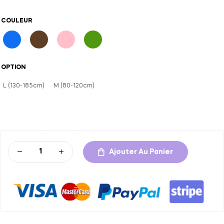
COULEUR
OPTION
L (130-185cm)
M (80-120cm)
A
l
t
Ajouter Au Panier
e
r
n
a