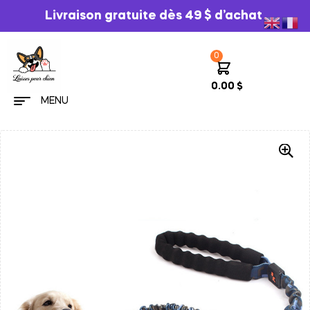
Livraison gratuite dès 49 $ d’achat
0
0.00
$
MENU