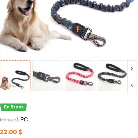
En Stock
LPC
Marque:
22.00
$